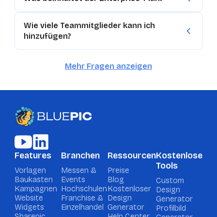
Wie viele Teammitglieder kann ich
hinzufügen?
Mehr Fragen anzeigen
Features
Branchen
Ressourcen
Kostenlose
Tools
Vorlagen
Messen &
Preise
Baukasten
Events
Blog
Custom
Kampagnen
Hochschulen
Kostenloser
Design
Website
Franchise &
Design
Generator
Widgets
Einzelhandel
Generator
Profilbild
Sharepic
Help Center