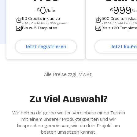
0
999
€
€
/Jahr
/J
50 Credits inklusive
500 Credits inklus
+ 2€ / Credit bis zu 300 gesamt
+ 1,50€ / Credit bis zu 1
Bis zu 5 Templates
Bis zu 20 Templat
Jetzt registrieren
Jetzt kauf
Alle Preise zzgl. MwSt.
Zu Viel Auswahl?
Wir helfen dir gerne weiter. Vereinbare einen Termin
mit einem unserer Produktexperten und wir
besprechen gemeinsam, wie du dein Projekt am
besten umsetzen kannst.