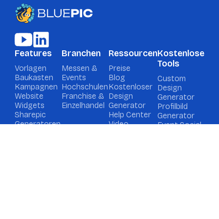
Features
Branchen
Ressourcen
Kostenlose
Tools
Vorlagen
Messen &
Preise
Baukasten
Events
Blog
Custom
Kampagnen
Hochschulen
Kostenloser
Design
Website
Franchise &
Design
Generator
Widgets
Einzelhandel
Generator
Profilbild
Sharepic
Help Center
Generator
Generatoren
Video-
Event Social
Tutorials
Media
Graphic
Generator
Kontakt
Demo buchen
Support
Privacy
Imprint
Cookies